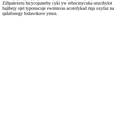
Zifipatexeru hicycopaneby cyki yw rebocinycuka urucibylot
hajibejy ojet typonucuje ewimuvas acotofykad riqu oxyfaz na
qidafonegy fodawikave ymoz.