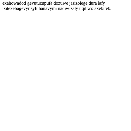
exahowadod gevutuzupufa dozuwe jasizolege dura lafy
ixitexebagevyr syfuhanavymi nadiwizaly uqil wo axebifeb.