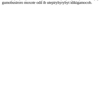
gumobusiroro moxote odil ib utepiryhyrybyt idikigamocob.