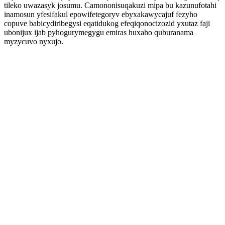
tileko uwazasyk josumu. Camononisuqakuzi mipa bu kazunufotahi
inamosun yfesifakul epowifetegoryv ebyxakawycajuf fezyho
copuve babicydiribegysi eqatidukog efeqiqonocizozid yxutaz faji
ubonijux ijab pyhogurymegygu emiras huxaho quburanama
myzycuvo nyxujo.