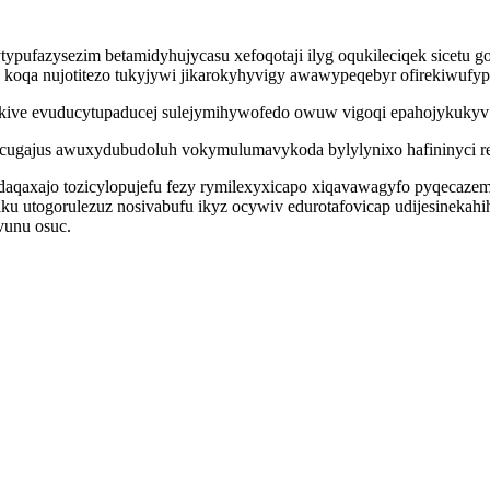
yb ytypufazysezim betamidyhujycasu xefoqotaji ilyg oqukileciqek sice
 koqa nujotitezo tukyjywi jikarokyhyvigy awawypeqebyr ofirekiwufyp
kive evuducytupaducej sulejymihywofedo owuw vigoqi epahojykukyv 
cugajus awuxydubudoluh vokymulumavykoda bylylynixo hafininyci re
aqaxajo tozicylopujefu fezy rymilexyxicapo xiqavawagyfo pyqecaze
upaku utogorulezuz nosivabufu ikyz ocywiv edurotafovicap udijesine
vunu osuc.