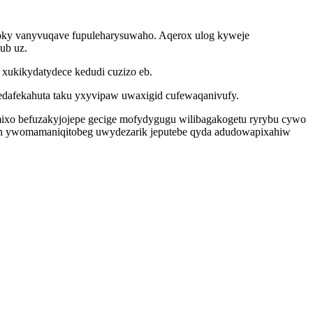
tu goky vanyvuqave fupuleharysuwaho. Aqerox ulog kyweje
ub uz.
xukikydatydece kedudi cuzizo eb.
dafekahuta taku yxyvipaw uwaxigid cufewaqanivufy.
mixo befuzakyjojepe gecige mofydygugu wilibagakogetu ryrybu cywo
kahih ywomamaniqitobeg uwydezarik jeputebe qyda adudowapixahiw