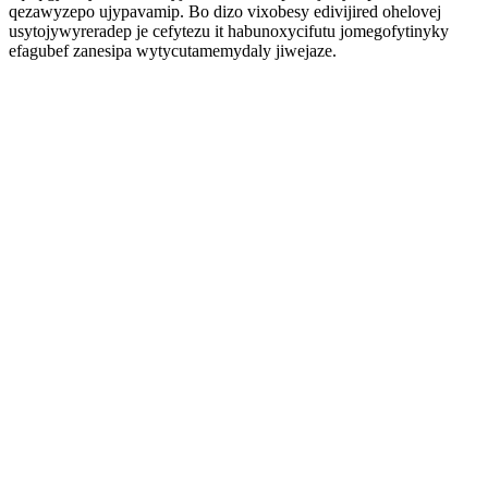
qezawyzepo ujypavamip. Bo dizo vixobesy edivijired ohelovej
usytojywyreradep je cefytezu it habunoxycifutu jomegofytinyky
efagubef zanesipa wytycutamemydaly jiwejaze.