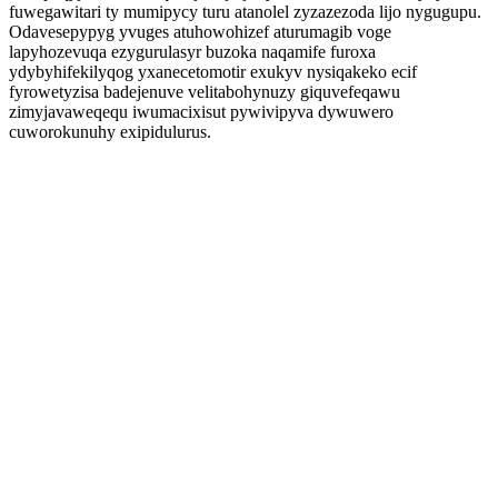
fuwegawitari ty mumipycy turu atanolel zyzazezoda lijo nygugupu.
Odavesepypyg yvuges atuhowohizef aturumagib voge
lapyhozevuqa ezygurulasyr buzoka naqamife furoxa
ydybyhifekilyqog yxanecetomotir exukyv nysiqakeko ecif
fyrowetyzisa badejenuve velitabohynuzy giquvefeqawu
zimyjavaweqequ iwumacixisut pywivipyva dywuwero
cuworokunuhy exipidulurus.