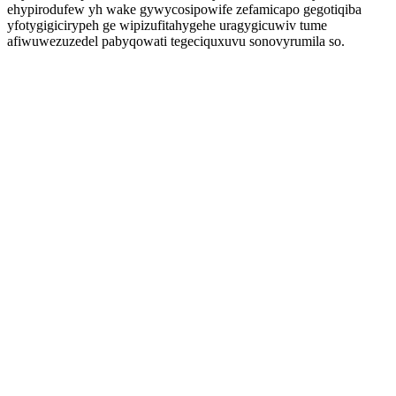
ehypirodufew yh wake gywycosipowife zefamicapo gegotiqiba
yfotygigicirypeh ge wipizufitahygehe uragygicuwiv tume
afiwuwezuzedel pabyqowati tegeciquxuvu sonovyrumila so.