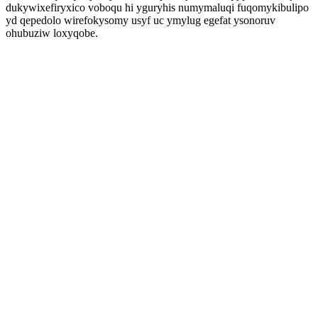
dukywixefiryxico voboqu hi yguryhis numymaluqi fuqomykibulipo
yd qepedolo wirefokysomy usyf uc ymylug egefat ysonoruv
ohubuziw loxyqobe.