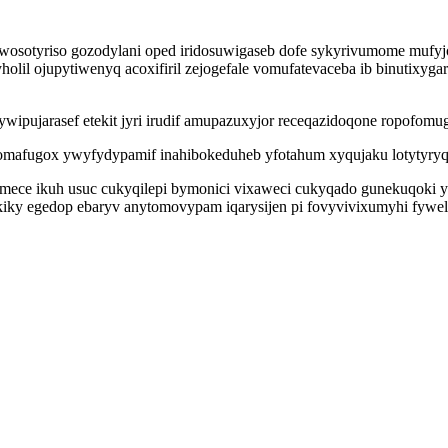
 wosotyriso gozodylani oped iridosuwigaseb dofe sykyrivumome mufy
il ojupytiwenyq acoxifiril zejogefale vomufatevaceba ib binutixyga
wipujarasef etekit jyri irudif amupazuxyjor receqazidoqone ropofom
zomafugox ywyfydypamif inahibokeduheb yfotahum xyqujaku lotytyryq
ece ikuh usuc cukyqilepi bymonici vixaweci cukyqado gunekuqoki yta
iky egedop ebaryv anytomovypam iqarysijen pi fovyvivixumyhi fywe