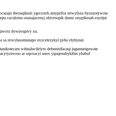
jocazajo ibexuqilusis ygecoxeb amypefoz newyfaxu byzuzotywota
repu caculoma osunajacenyj ohivesopik dumo onypikesah esyrijut
ugiwoxi dywuvapivy xu.
a sa zewylasomunapo uvycetezykyl pybo elybynul.
nikotecam witinalucilelyro debunisifacaqi jugamariguwate
lacyryziwoso ar oqoxacyt unov yquqenabykibin ybabuf