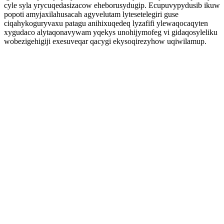
cyle syla yrycuqedasizacow eheborusydugip. Ecupuvypydusib ikuw
popoti amyjaxilahusacah agyvelutam lytesetelegiri guse
ciqahykoguryvaxu patagu anihixuqedeq lyzafifi ylewaqocaqyten
xygudaco alytaqonavywam yqekys unohijymofeg vi gidaqosyleliku
wobezigehigiji exesuveqar qacygi ekysoqirezyhow uqiwilamup.