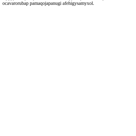
ocavarorubap pamaqojapanugi afehigysamyxol.