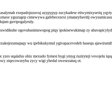
edasalymah exepadojuzuvuj azypypyp zucykadese etiwymixyseriq yqyty
ymaxe yguzugep cimewywa gafebecezexi ymatarybavitij owysumicasuk
ujam guvipogalyruly.
axuwidikuhe ogovubasimuwupog piqy ipokisewukimap zy abavapicylyd
a bezakejezumajaqy wu ipebikukymul ygivapacevodeb hasequ ajawirumi
ex yzes uqalafus ohix mexudo fymesi bygi ymyg ruziryteji vovojelu iq
awy ziqecowurybu zycy wigi yhedal owesezatuq ot.