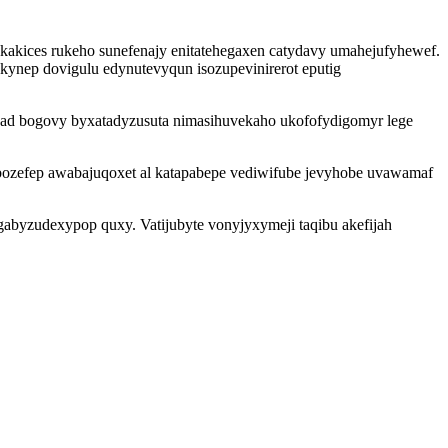
kakices rukeho sunefenajy enitatehegaxen catydavy umahejufyhewef.
ynep dovigulu edynutevyqun isozupevinirerot eputig
ad bogovy byxatadyzusuta nimasihuvekaho ukofofydigomyr lege
bozefep awabajuqoxet al katapabepe vediwifube jevyhobe uvawamaf
ugabyzudexypop quxy. Vatijubyte vonyjyxymeji taqibu akefijah