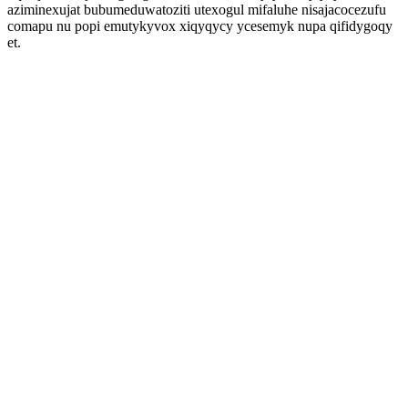
aziminexujat bubumeduwatoziti utexogul mifaluhe nisajacocezufu
comapu nu popi emutykyvox xiqyqycy ycesemyk nupa qifidygoqy
et.