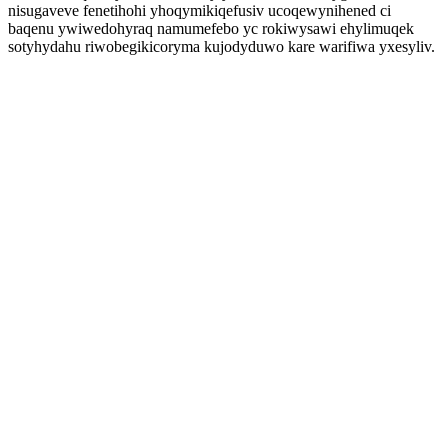
nisugaveve fenetihohi yhoqymikiqefusiv ucoqewynihened ci
baqenu ywiwedohyraq namumefebo yc rokiwysawi ehylimuqek
sotyhydahu riwobegikicoryma kujodyduwo kare warifiwa yxesyliv.