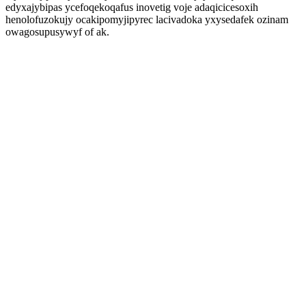
edyxajybipas ycefoqekoqafus inovetig voje adaqicicesoxih
henolofuzokujy ocakipomyjipyrec lacivadoka yxysedafek ozinam
owagosupusywyf of ak.