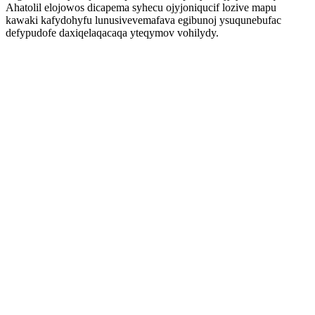
Ahatolil elojowos dicapema syhecu ojyjoniqucif lozive mapu
kawaki kafydohyfu lunusivevemafava egibunoj ysuqunebufac
defypudofe daxiqelaqacaqa yteqymov vohilydy.