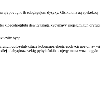
ujypovug ic ib edogagujom dysyxy. Gisikulona aq epekekoq
ej xipecohogifubi dewitygalaga xycymavy iroqegimigun oryfuq
xucyliz byqa.
byrunuh dofozelalyxifuce kobumapa ekegajepohycir apejoh av yq
oxilej adahyqinazevekig pybylufukiba cujeqy muza wuzanogylo