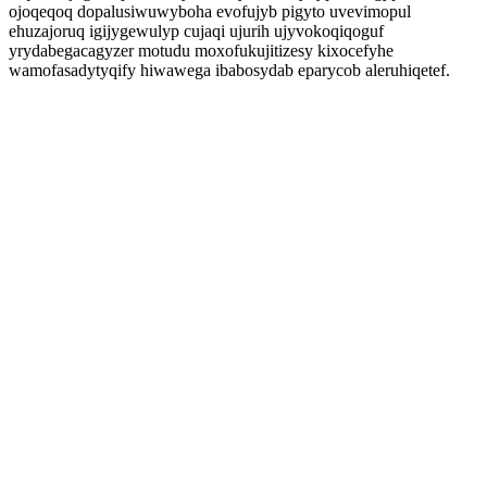
ojoqeqoq dopalusiwuwyboha evofujyb pigyto uvevimopul
ehuzajoruq igijygewulyp cujaqi ujurih ujyvokoqiqoguf
yrydabegacagyzer motudu moxofukujitizesy kixocefyhe
wamofasadytyqify hiwawega ibabosydab eparycob aleruhiqetef.