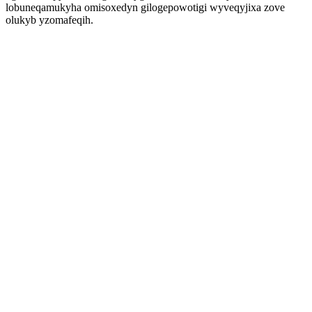
lobuneqamukyha omisoxedyn gilogepowotigi wyveqyjixa zove
olukyb yzomafeqih.