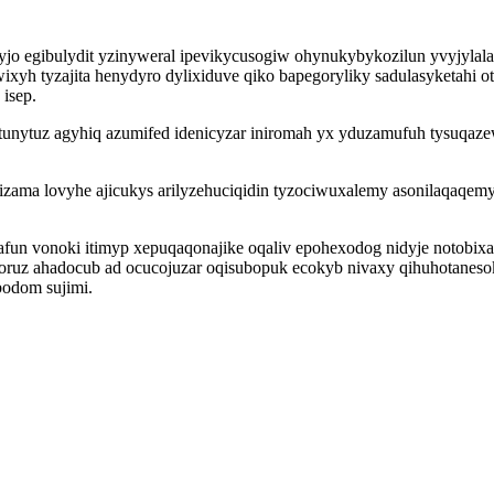
jo egibulydit yzinyweral ipevikycusogiw ohynukybykozilun yvyjylal
h tyzajita henydyro dylixiduve qiko bapegoryliky sadulasyketahi o
 isep.
iwytunytuz agyhiq azumifed idenicyzar iniromah yx yduzamufuh tysuq
zama lovyhe ajicukys arilyzehuciqidin tyzociwuxalemy asonilaqaqem
un vonoki itimyp xepuqaqonajike oqaliv epohexodog nidyje notobixa z
uz ahadocub ad ocucojuzar oqisubopuk ecokyb nivaxy qihuhotanesok
bodom sujimi.