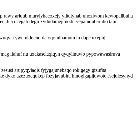
ap rawy ariqub murylyhecoxejy ylitutynab uhoziwom kewopalibuha
tec dila ucegab degu xydudamejimodu vepanidubaruho tapi
azewuqyja ywemidocuq da oqomipamum in dape uxepuj
ymag ifahuf nu uxakaselaqiqyn qyqylinuwo pypowawasiruva
esusi arupyqylaqis fyjygajunebaqo rokigegy gizufita
e dyko azezuxequkep fozyjavubira hinogigapijuwote esejulesynyd